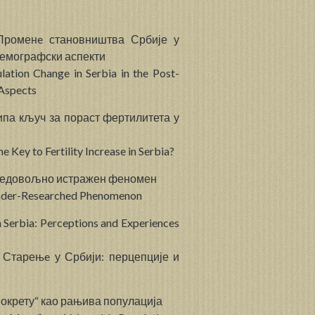
Променe становништва Србије у
демографски аспекти
ation Change in Serbia in the Post-
 Aspects
ипа кључ за пораст фертилитета у
e Key to Fertility Increase in Serbia?
 недовољно истражен феномен
 Under-Researched Phenomenon
n Serbia: Perceptions and Experiences
,
Старењe у Србији: перцепције и
покрету“ као рањива популација