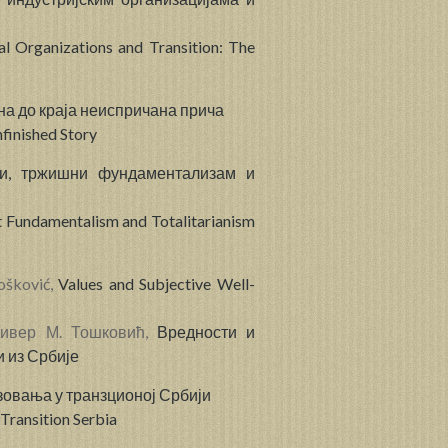
ial Organizations and Transition: The
дна до краја неиспричана прича
finished Story
ји, тржишни фундаментализам и
et Fundamentalism and Totalitarianism
Tošković,
Values and Subjective Well-
ливер М. Тошковић,
Вредности и
и из Србије
зовања у транзционој Србији
 Transition Serbia