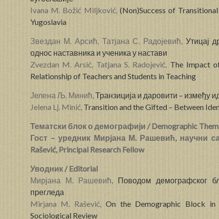
Ivana M. Božić Miljković,
(Non)Success of Transitiona
Yugoslavia
Звездан М. Арсић, Татјана С. Радојевић,
Утицај д
однос наставника и ученика у настави
Zvezdan M. Arsić, Tatjana S. Radojević,
The Impact of
Relationship of Teachers and Students in Teaching
Јелена Љ. Минић,
Транзиција и даровити – између 
Jelena Lj. Minić,
Transition and the Gifted – Between Ide
Тематски блок о демографији / Demographic Thema
Гост – уредник Мирјана М. Рашевић, научни сав
Rašević, Principal Research Fellow
Уводник / Editorial
Мирјана М. Рашевић,
Поводом демографског б
прегледа
Mirjana M. Rašević,
On the Demographic Block in T
Sociological Review