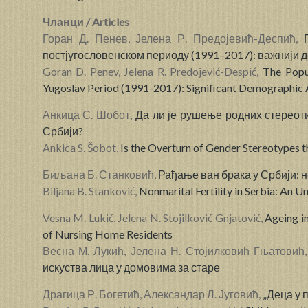
Чланци / Articles
Горан Д. Пенев, Јелена Р. Предојевић-Деспић,
постјугословенском периоду (1991–2017): важнији 
Goran D. Penev, Jelena R. Predojević-Despić,
The Popul
Yugoslav Period (1991-2017): Significant Demographic
Анкица С. Шобот,
Да ли је рушење родних стереот
Србији?
Ankica S. Šobot,
Is the Overturn of Gender Stereotypes th
Биљана Б. Станковић,
Рађање ван брака у Србији:
Biljana B. Stanković,
Nonmarital Fertility in Serbia: An
Vesna M. Lukić, Jelena N. Stojilković Gnjatović,
Ageing i
of Nursing Home Residents
Весна М. Лукић, Јелена Н. Стојилковић Гњатовић
искуства лица у домовима за старе
Драгица Р. Богетић, Александар Л. Југовић,
„Деца у 