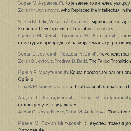
Зоран М. Аврамовић,
Ко је заменио интелектуалца у
Zoran M. Avramović,
Who Replaced the Intellectual in t
Sreten M. Jelić, Vukašin Ž. Kolarević,
Significance of Agr
Economic Development of Transition Countries
Сретен М. Јелић, Вукашин Ж. Коларевић,
Зна
структури и привредном развоју земаља у транзици
Зоран Б. Јевтовић, Предраг Ђ. Бајић,
Неуспела тран
Zoran B. Jevtović, Predrag Đ. Bajić,
The Failed Transitio
Ирина Р. Милутиновић,
Криза професионалног нов
Србије
Irina R. Milutinović,
Crisis of Professional Journalism in t
Андон Г. Костадиновић, Петар М. Анђелкови
(пре)окренути социјализам
Andon G. Kostadinović, Petar M. Anđelković,
Transition:
Ивана М. Божић Миљковић,
(Не)успех транзиц
Југославије