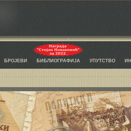
Социолошки прегл
БРОЈЕВИ
БИБЛИОГРАФИЈА
УПУТСТВО
И