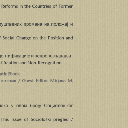
l Reforms in the Countries of Former
руштвених промена на положај и
 Social Change on the Position and
идентификације и непрепознавања
ntification and Non-Recognition
tic Block
етник / Guest Editor Mirjana M.
лока у овом броју Социолошког
his Issue of Sociološki pregled /