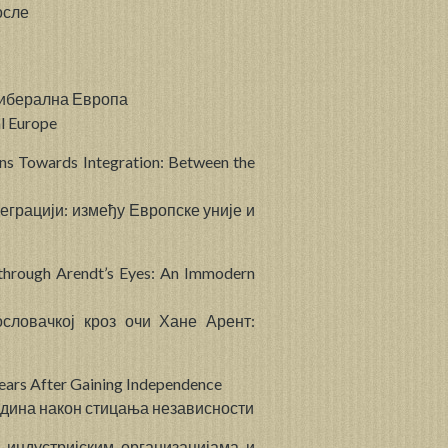
осле
либерална Европа
al Europe
ans Towards Integration: Between the
еграцији: између Европске уније и
through Arendt’s Eyes: An Immodern
ословачкој кроз очи Хане Арент:
ears After Gaining Independence
година након стицања независности
 индустријским организацијама и