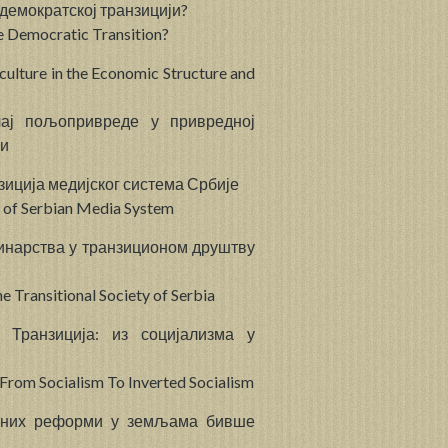
 демократској транзицији?
he Democratic Transition?
iculture in the Economic Structure and
чај пољопривреде у привредној
ји
зиција медијског система Србије
n of Serbian Media System
инарства у транзиционом друштву
he Transitional Society of Serbia
ћ,
Транзиција: из социјализма у
 From Socialism To Inverted Socialism
ионих реформи у земљама бивше