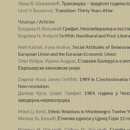
Урош В. Шуваковић,
Транзиција − тридесет година п
Uroš V. Šuvaković,
Transition: Thirty Years After
Чланци / Articles
Богдана Н. Кољевић
Грифит, Неолиберална и пост
Bogdana N. Koljević
Griffith, Neoliberal and Post-Liber
Aleh Kabiak, Iryna Andras,
Social Attitudes of Belarusi
European Union and the Eurasian Economic Union
Олег Кобјак, Ирина Андрас,
Ставови Белоруса о инт
Евроазијске економске уније
Dagmar Kusá, James Griffith,
1989 in Czechoslovakia 
Non-revolution
Дагмар Куса, Џејмс Грифит,
1989. година у Чех
амодерна нереволуција
Miloš Lj. Bešić,
Ethnic Relations in Montenegro Twelve Y
Милош Љ. Бешић,
Етнички односи у Црној Гори 12 
Марица Н. Шљукић, Срђан Љ. Шљукић,
Сукоби у