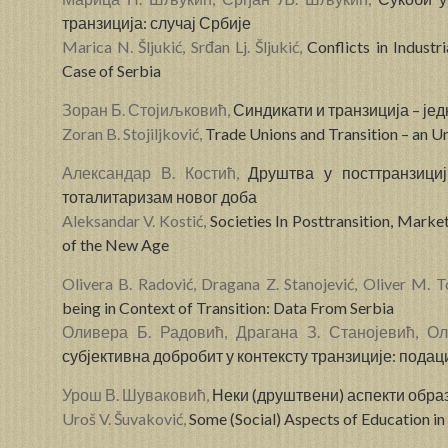
транзиција: случај Србије
Marica N. Šljukić, Srđan Lj. Šljukić,
Conflicts in Industr
Case of Serbia
Зоран Б. Стојиљковић,
Синдикати и транзиција – је
Zoran B. Stojiljković,
Trade Unions and Transition – an Un
Александар В. Костић,
Друштва у посттранзици
тоталитаризам новог доба
Aleksandar V. Kostić,
Societies In Posttransition, Mark
of the New Age
Olivera B. Radović, Dragana Z. Stanojević, Oliver M. 
being in Context of Transition: Data From Serbia
Оливера Б. Радовић, Драгана З. Станојевић, О
субјективна добробит у контексту транзиције: подац
Урош В. Шуваковић,
Неки (друштвени) аспекти обра
Uroš V. Šuvaković,
Some (Social) Aspects of Education in